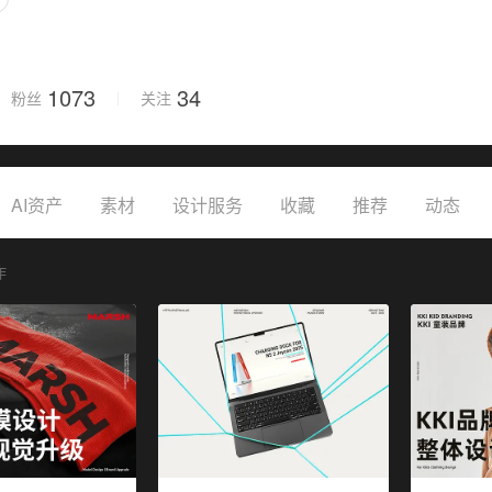
1073
34
粉丝
关注
保存设置
取消保存
AI资产
素材
设计服务
收藏
推荐
动态
作