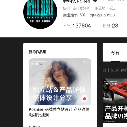
上传图片
杭州 |
设计爱好者
IP属地：
浙江
商业合作 VX： xjr422859538
137804
28
人气
积分
我的作品集
创作
共上传8组创
Koshine-品牌独立站设计 产品详情
和视觉规划