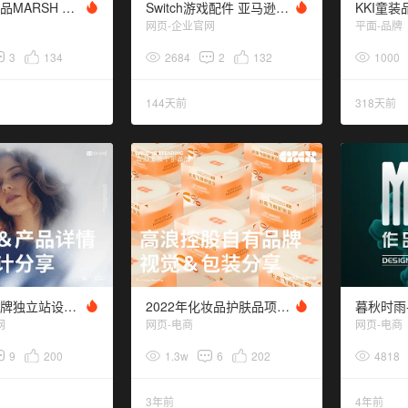
海外汽车用品MARSH 产品外观设计 品牌视觉升级
Switch游戏配件 亚马逊头部品牌官网设计
KKI童装
网页-企业官网
平面-品牌
3
134
2684
2
132
1000
144天前
318天前
Koshine-品牌独立站设计 产品详情和视觉规划
2022年化妆品护肤品项目汇总分享
网
网页-电商
网页-电商
9
200
1.3w
6
202
4818
3年前
4年前