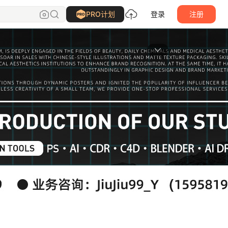
PRO计划
登录
注册
主页封面大图
4，JPG / GIF / PNG，
模式，3M以内。
核通过后展示
上传图片