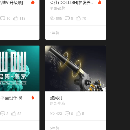
品牌VI升级项目
朵仕(DOLLISH)护发养发品牌 品牌升级
平面-品牌
10
113
805
8
70
1年前
暮秋时雨-平面设计-简历（电商，网页设计）
鼓风机
网页-电商
2
52
423
0
5
5年前