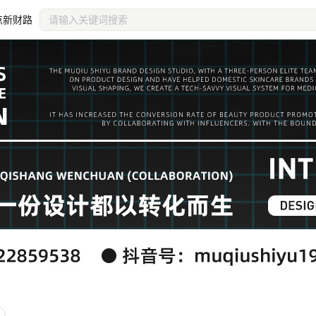
点新财路
装饰主页
纵向平铺
个人
推荐尺寸2560x34
居右
RGB
审