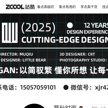
看点高级的
拿点有用的
学点真干货
找
显示背景图
锁定背景图位置
横向平铺
排列
对齐
居左
居中
背景色
背景图
尺寸不限，JPG / GIF / PNG
RGB模式，300K以内。
暮秋时雨
审核通过后展示
酷龄：
六岁